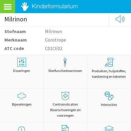
Milrinon
Stofnaam
Milrinon
Merknaam
Corotrope
ATC code
C01CE02
Doseringen
Nierfunctiestoornissen
Produkten, hulpstoffen,
toediening en tekorten
Bijwerkingen
Contraindicaties
Interacties
Waarschuwingen en
voorzorgen