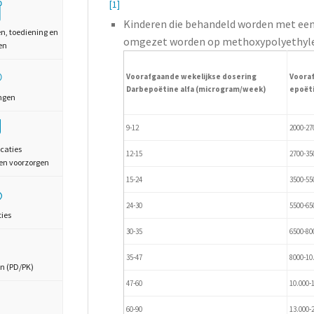
[1]
Kinderen die behandeld worden met een
en, toediening en
omgezet worden op methoxypolyethyle
en
Voorafgaande wekelijkse dosering
Vooraf
Darbepoëtine alfa (microgram/week)
epoëti
ngen
9-12
2000-27
caties
12-15
2700-35
en voorzorgen
15-24
3500-55
24-30
5500-65
ties
30-35
6500-80
35-47
8000-10
n (PD/PK)
47-60
10.000-
60-90
13.000-