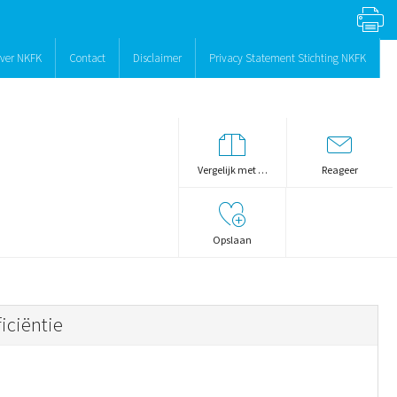
ver NKFK
Contact
Disclaimer
Privacy Statement Stichting NKFK
Vergelijk met …
Reageer
Opslaan
iciëntie