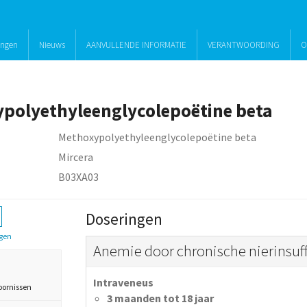
ingen
Nieuws
AANVULLENDE INFORMATIE
VERANTWOORDING
O
polyethyleenglycolepoëtine beta
Methoxypolyethyleenglycolepoëtine beta
Mircera
B03XA03
Doseringen
gen
Anemie door chronische nierinsuff
Intraveneus
oornissen
3 maanden tot 18 jaar