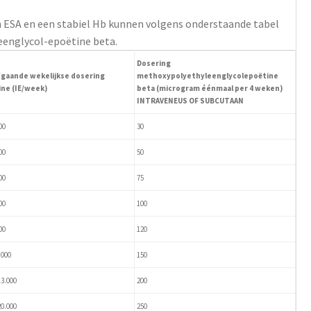
 ESA en een stabiel Hb kunnen volgens onderstaande tabel
englycol-epoëtine beta.
Dosering
gaande wekelijkse dosering
methoxypolyethyleenglycolepoëtine
ne (IE/week)
beta (microgram éénmaal per 4 weken)
INTRAVENEUS OF SUBCUTAAN
00
30
00
50
00
75
00
100
00
120
.000
150
13.000
200
20.000
250