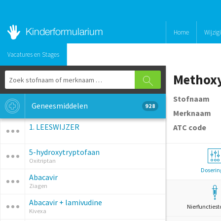
Home
Wijzig
Vacatures en Stages
Methoxy
Stofnaam
Geneesmiddelen
928
Merknaam
1. LEESWIJZER
ATC code
5-hydroxytryptofaan
Oxitriptan
Doserin
Abacavir
Ziagen
Abacavir + lamivudine
Nierfunctiest
Kivexa