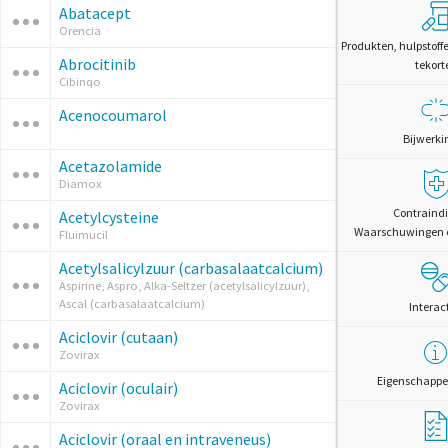
Abatacept
Orencia
Produkten, hulpstoff
Abrocitinib
tekort
Cibinqo
Acenocoumarol
Bijwerki
Acetazolamide
Diamox
Contraindi
Acetylcysteine
Waarschuwingen 
Fluimucil
Acetylsalicylzuur (carbasalaatcalcium)
Aspirine, Aspro, Alka-Seltzer (acetylsalicylzuur),
Ascal (carbasalaatcalcium)
Interac
Aciclovir (cutaan)
Zovirax
Eigenschappe
Aciclovir (oculair)
Zovirax
Aciclovir (oraal en intraveneus)