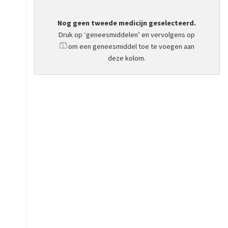
Nog geen tweede medicijn geselecteerd.
Druk op ‘geneesmiddelen’ en vervolgens op
om een geneesmiddel toe te voegen aan
deze kolom.