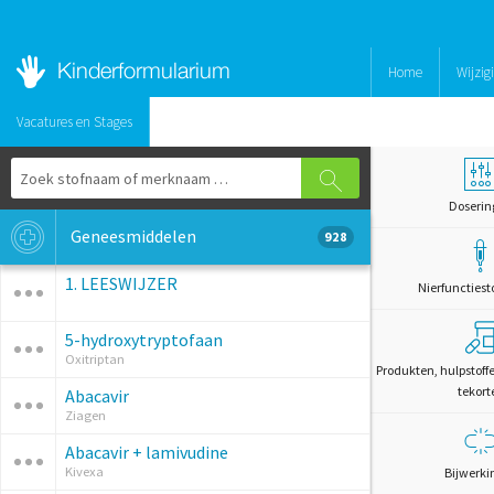
Home
Wijzig
Vacatures en Stages
Doserin
Geneesmiddelen
928
1. LEESWIJZER
Nierfunctiest
5-hydroxytryptofaan
Oxitriptan
Produkten, hulpstoff
tekort
Abacavir
Ziagen
Abacavir + lamivudine
Kivexa
Bijwerki