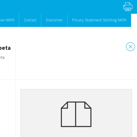
ver NKFK
Contact
Disclaimer
Privacy Statement Stichting NKFK
beta
eta