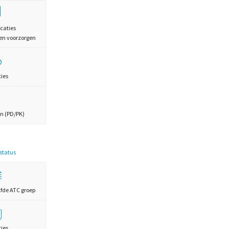
caties
en voorzorgen
ties
n (PD/PK)
estatus
lfde ATC groep
ties