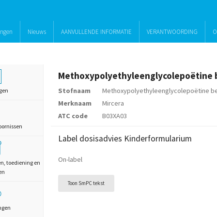
ingen
Nieuws
AANVULLENDE INFORMATIE
VERANTWOORDING
O
Methoxypolyethyleenglycolepoëtine 
Stofnaam
Methoxypolyethyleenglycolepoëtine b
gen
Merknaam
Mircera
ATC code
B03XA03
oornissen
Label dosisadvies Kinderformularium
On-label
en, toediening en
en
Toon SmPC tekst
ngen