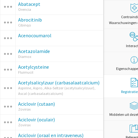
Abatacept
Orencia
Contraindi
Abrocitinib
Waarschuwingen 
Cibinqo
Acenocoumarol
Interac
Acetazolamide
Diamox
Acetylcysteine
Eigenschappe
Fluimucil
Acetylsalicylzuur (carbasalaatcalcium)
Aspirine, Aspro, Alka-Seltzer (acetylsalicylzuur),
Registrati
Ascal (carbasalaatcalcium)
Aciclovir (cutaan)
Zovirax
Middelen uit deze
Aciclovir (oculair)
Zovirax
Aciclovir (oraal en intraveneus)
Referen