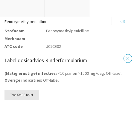
Fenoxymethylpenicilline
Stofnaam
Fenoxymethylpenicilline
Merknaam
ATC code
J01CE02
Label dosisadvies Kinderformularium
(Matig ernstige) infecties:
<10 jaar en >1500 mg/dag: Off-label
Overige indicaties:
Off-label
Toon SmPC tekst