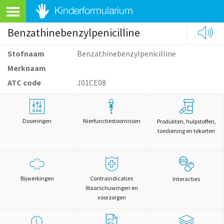
Benzathinebenzylpenicilline
Stofnaam
Benzathinebenzylpenicilline
Merknaam
ATC code
J01CE08
Doseringen
Nierfunctiestoornissen
Produkten, hulpstoffen,
toediening en tekorten
Bijwerkingen
Contraindicaties
Interacties
Waarschuwingen en
voorzorgen