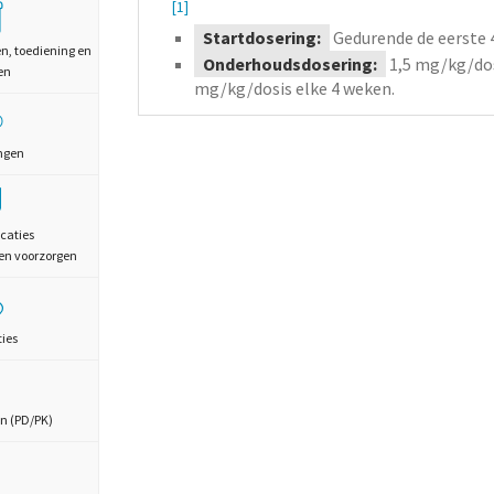
[1]
Startdosering:
Gedurende de eerste 
en, toediening en
Onderhoudsdosering:
1,5
mg/kg/do
en
mg/kg/dosis elke 4 weken.
ngen
caties
en voorzorgen
ties
n (PD/PK)