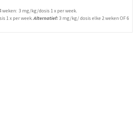
4 weken: 3
mg/kg/dosis
1 x per week.
sis
1 x per week.
Alternatief:
3 mg/kg/ dosis elke 2 weken OF 6