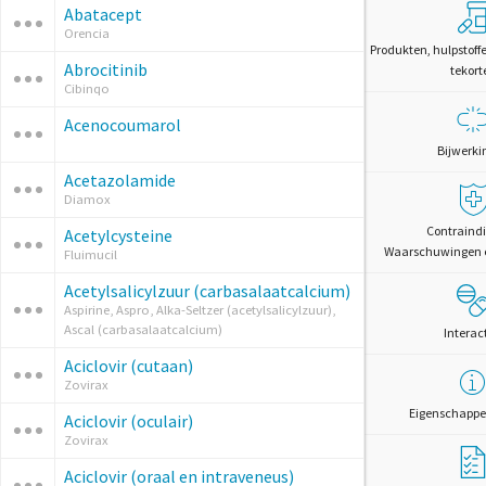
Abatacept
Orencia
Produkten, hulpstoff
Abrocitinib
tekort
Cibinqo
Acenocoumarol
Bijwerki
Acetazolamide
Diamox
Contraindi
Acetylcysteine
Waarschuwingen 
Fluimucil
Acetylsalicylzuur (carbasalaatcalcium)
Aspirine, Aspro, Alka-Seltzer (acetylsalicylzuur),
Ascal (carbasalaatcalcium)
Interac
Aciclovir (cutaan)
Zovirax
Eigenschappe
Aciclovir (oculair)
Zovirax
Aciclovir (oraal en intraveneus)