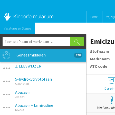
Home
Wijzig
Vacatures en Stages
Emiciz
Stofnaam
Geneesmiddelen
928
Merknaam
1. LEESWIJZER
ATC code
5-hydroxytryptofaan
Oxitriptan
Doserin
Abacavir
Ziagen
Abacavir + lamivudine
Nierfunctiest
Kivexa