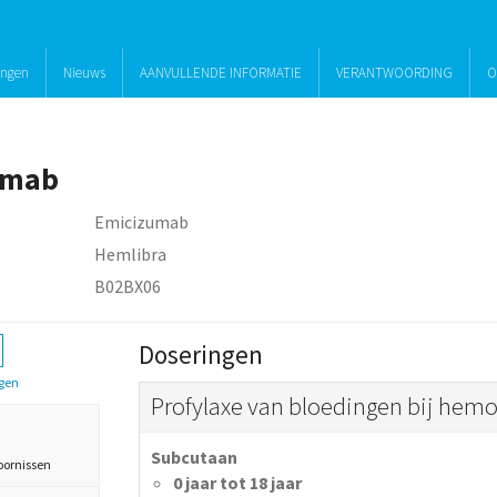
ingen
Nieuws
AANVULLENDE INFORMATIE
VERANTWOORDING
O
umab
Emicizumab
Hemlibra
B02BX06
Doseringen
gen
Profylaxe van bloedingen bij hemof
Subcutaan
oornissen
0 jaar tot 18 jaar