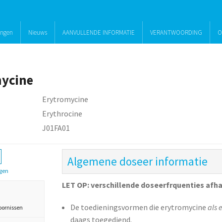
ingen
Nieuws
AANVULLENDE INFORMATIE
VERANTWOORDING
O
ycine
Erytromycine
Erythrocine
J01FA01
Algemene doseer informatie
gen
LET OP: verschillende doseerfrquenties afha
De toedieningsvormen die erytromycine
als 
oornissen
daags toegediend.