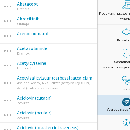
Abatacept
Orencia
Produkten, hulpstoff
Abrocitinib
tekort
Cibinqo
Acenocoumarol
Bijwerki
Acetazolamide
Diamox
Contraindi
Acetylcysteine
Waarschuwingen 
Fluimucil
Acetylsalicylzuur (carbasalaatcalcium)
Aspirine, Aspro, Alka-Seltzer (acetylsalicylzuur),
Ascal (carbasalaatcalcium)
Interac
Aciclovir (cutaan)
Zovirax
Voor ouders op 
Aciclovir (oculair)
Zovirax
Aciclovir (oraal en intraveneus)