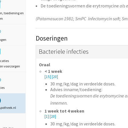
De toedieningsvormen die erytromycine
als 
en, toediening en
(Patamasucon 1981; SmPC Infectomycin saft; Sm
en
Doseringen
ngen
Bacteriele infecties
caties
Oraal
en voorzorgen
< 1 week
[15]
[20]
30
mg/kg/dag
in verdeelde doses.
ties
Advies inname/toediening:
De toedieningsvormen die erytromycine als
innemen.
Apotheek.nl
1 week tot 4 weken
[1]
[20]
30
mg/kg/dag
in verdeelde doses.