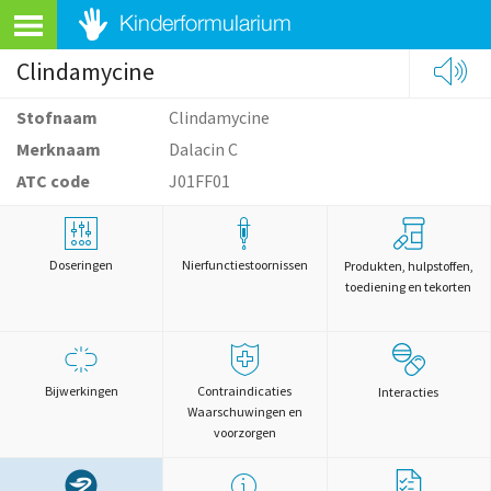
Clindamycine
Stofnaam
Clindamycine
Merknaam
Dalacin C
ATC code
J01FF01
Doseringen
Nierfunctiestoornissen
Produkten, hulpstoffen,
toediening en tekorten
Bijwerkingen
Contraindicaties
Interacties
Waarschuwingen en
voorzorgen