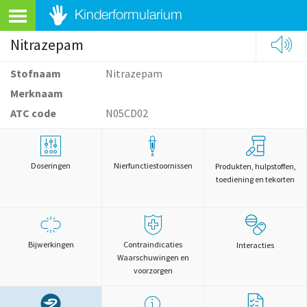
Nitrazepam
Stofnaam
Nitrazepam
Merknaam
ATC code
N05CD02
Doseringen
Nierfunctiestoornissen
Produkten, hulpstoffen,
toediening en tekorten
Bijwerkingen
Contraindicaties
Interacties
Waarschuwingen en
voorzorgen