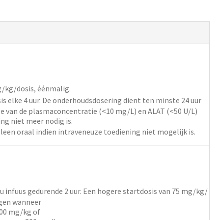
/kg/dosis,
éénmalig.
is
elke 4 uur.
De onderhoudsdosering dient ten minste 24 uur
le van de plasmaconcentratie (<10 mg/L) en ALAT (<50 U/L)
ng niet meer nodig is.
leen oraal indien intraveneuze toediening niet mogelijk is.
u infuus gedurende 2 uur.
Een hogere startdosis van 75 mg/kg/
ogen wanneer
00 mg/kg of