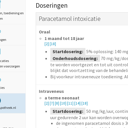
Doseringen
en, toediening en
Paracetamol intoxicatie
en
Oraal
1 maand tot 18 jaar
ngen
[2]
[18]
Startdosering:
5% oplossing: 140
mg
Onderhoudsdosering:
70
mg/kg/dos
caties
te worden voortgezet en tot uit contro
en voorzorgen
blijkt dat voortzetting van de behandeli
Bij voorkeur intraveneuze toediening. Al
ties
Intraveneus
a terme neonaat
[2]
[7]
[8]
[10]
[11]
[14]
[18]
Apotheek.nl
Startdosering:
50
mg/kg/uur,
contin
uur gedurende 2 uur kan worden overw
de ingenomen paracetamol dosis ≥ 3