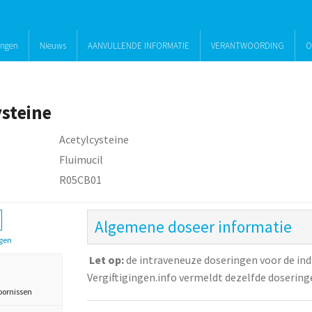
ingen
Nieuws
AANVULLENDE INFORMATIE
VERANTWOORDING
O
ysteine
Acetylcysteine
Fluimucil
R05CB01
Algemene doseer informatie
gen
Let op:
de intraveneuze doseringen voor de ind
Vergiftigingen.info vermeldt dezelfde doseringe
oornissen