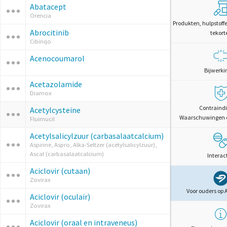
Abatacept
Orencia
Produkten, hulpstoff
Abrocitinib
tekort
Cibinqo
Acenocoumarol
Bijwerki
Acetazolamide
Diamox
Contraindi
Acetylcysteine
Waarschuwingen 
Fluimucil
Acetylsalicylzuur (carbasalaatcalcium)
Aspirine, Aspro, Alka-Seltzer (acetylsalicylzuur),
Ascal (carbasalaatcalcium)
Interac
Aciclovir (cutaan)
Zovirax
Voor ouders op 
Aciclovir (oculair)
Zovirax
Aciclovir (oraal en intraveneus)