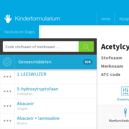
Home
Wijzig
Vacatures en Stages
Acetylc
Stofnaam
Geneesmiddelen
928
Merknaam
1. LEESWIJZER
ATC code
5-hydroxytryptofaan
Oxitriptan
Doserin
Abacavir
Ziagen
Abacavir + lamivudine
Nierfunctiest
Kivexa