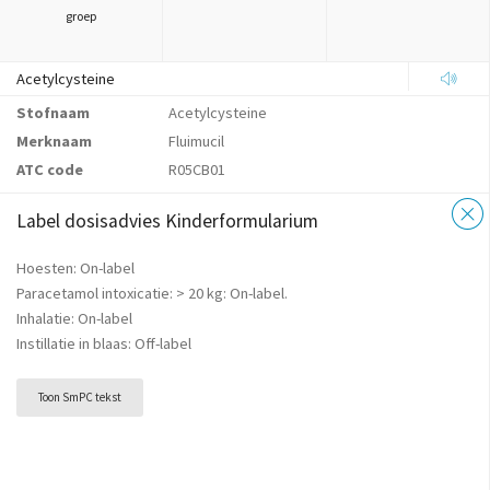
groep
Acetylcysteine
Stofnaam
Acetylcysteine
Merknaam
Fluimucil
ATC code
R05CB01
Label dosisadvies Kinderformularium
Hoesten: On-label
Paracetamol intoxicatie: > 20 kg: On-label.
Inhalatie: On-label
Instillatie in blaas: Off-label
Toon SmPC tekst