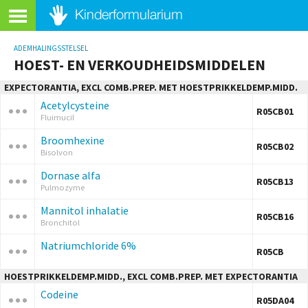
ADEMHALINGSSTELSEL
HOEST- EN VERKOUDHEIDSMIDDELEN
EXPECTORANTIA, EXCL COMB.PREP. MET HOESTPRIKKELDEMP.MIDD.
Acetylcysteine
R05CB01
Fluimucil
Broomhexine
R05CB02
Bisolvon
Dornase alfa
R05CB13
Pulmozyme
Mannitol inhalatie
R05CB16
Bronchitol
Natriumchloride 6%
R05CB
HOESTPRIKKELDEMP.MIDD., EXCL COMB.PREP. MET EXPECTORANTIA
Codeine
R05DA04