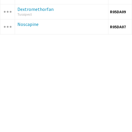
Dextromethorfan
R05DA09
Tussipect
Noscapine
R05DA07