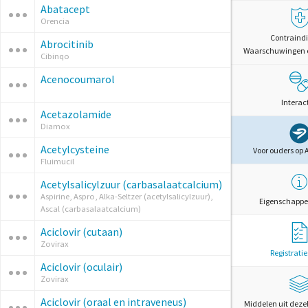
Abatacept
Orencia
Contraindi
Abrocitinib
Waarschuwingen 
Cibinqo
Acenocoumarol
Interac
Acetazolamide
Diamox
Acetylcysteine
Voor ouders op 
Fluimucil
Acetylsalicylzuur (carbasalaatcalcium)
Aspirine, Aspro, Alka-Seltzer (acetylsalicylzuur),
Eigenschappe
Ascal (carbasalaatcalcium)
Aciclovir (cutaan)
Zovirax
Registrati
Aciclovir (oculair)
Zovirax
Aciclovir (oraal en intraveneus)
Middelen uit deze