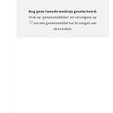
Nog geen tweede medicijn geselecteerd.
Druk op ‘geneesmiddelen’ en vervolgens op
om een geneesmiddel toe te voegen aan
deze kolom.