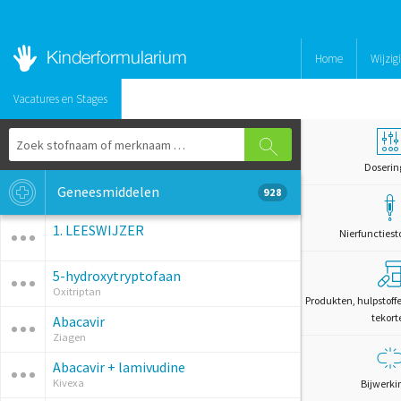
Home
Wijzig
Vacatures en Stages
Doserin
Geneesmiddelen
928
1. LEESWIJZER
Nierfunctiest
5-hydroxytryptofaan
Oxitriptan
Produkten, hulpstoff
tekort
Abacavir
Ziagen
Abacavir + lamivudine
Kivexa
Bijwerki