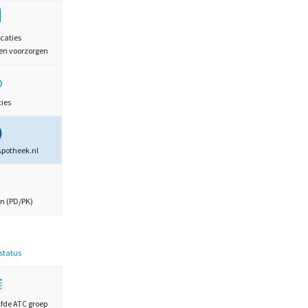
caties
en voorzorgen
ties
Apotheek.nl
n (PD/PK)
estatus
lfde ATC groep