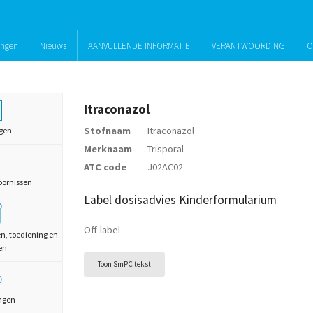
ingen
Nieuws
AANVULLENDE INFORMATIE
VERANTWOORDING
O
Itraconazol
Stofnaam
Itraconazol
gen
Merknaam
Trisporal
ATC code
J02AC02
oornissen
Label dosisadvies Kinderformularium
Off-label
en, toediening en
en
Toon SmPC tekst
ngen