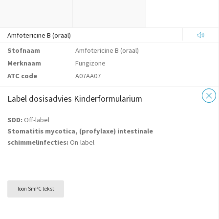
Amfotericine B (oraal)
Stofnaam
Amfotericine B (oraal)
Merknaam
Fungizone
ATC code
A07AA07
Label dosisadvies Kinderformularium
SDD:
Off-label
Stomatitis mycotica, (profylaxe) intestinale
schimmelinfecties:
On-label
Toon SmPC tekst