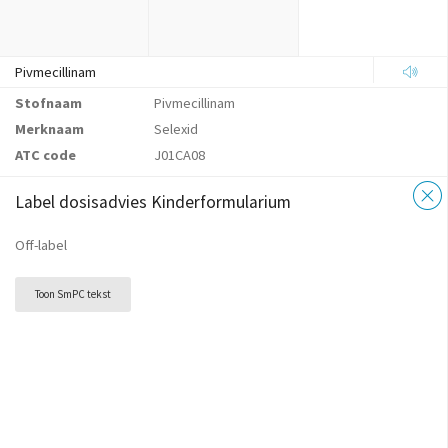
Pivmecillinam
Stofnaam
Pivmecillinam
Merknaam
Selexid
ATC code
J01CA08
Label dosisadvies Kinderformularium
Off-label
Toon SmPC tekst