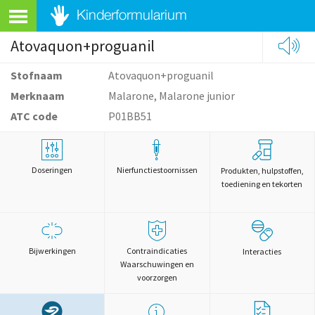
Atovaquon+proguanil
Stofnaam
Atovaquon+proguanil
Merknaam
Malarone, Malarone junior
ATC code
P01BB51
Doseringen
Nierfunctiestoornissen
Produkten, hulpstoffen,
toediening en tekorten
Bijwerkingen
Contraindicaties
Interacties
Waarschuwingen en
voorzorgen