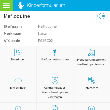
Mefloquine
Stofnaam
Mefloquine
Merknaam
Lariam
ATC code
P01BC02
Doseringen
Nierfunctiestoornissen
Produkten, hulpstoffen,
toediening en tekorten
Bijwerkingen
Contraindicaties
Interacties
Waarschuwingen en
voorzorgen