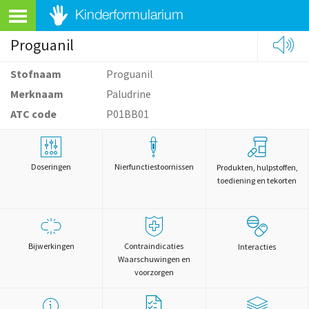
Proguanil
Stofnaam
Proguanil
Merknaam
Paludrine
ATC code
P01BB01
Doseringen
Nierfunctiestoornissen
Produkten, hulpstoffen,
toediening en tekorten
Bijwerkingen
Contraindicaties
Interacties
Waarschuwingen en
voorzorgen