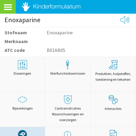
Enoxaparine
Stofnaam
Enoxaparine
Merknaam
ATC code
B01AB05
Doseringen
Nierfunctiestoornissen
Produkten, hulpstoffen,
toediening en tekorten
Bijwerkingen
Contraindicaties
Interacties
Waarschuwingen en
voorzorgen