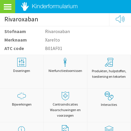
Rivaroxaban
Stofnaam
Rivaroxaban
Merknaam
Xarelto
ATC code
B01AF01
Doseringen
Nierfunctiestoornissen
Produkten, hulpstoffen,
toediening en tekorten
Bijwerkingen
Contraindicaties
Interacties
Waarschuwingen en
voorzorgen