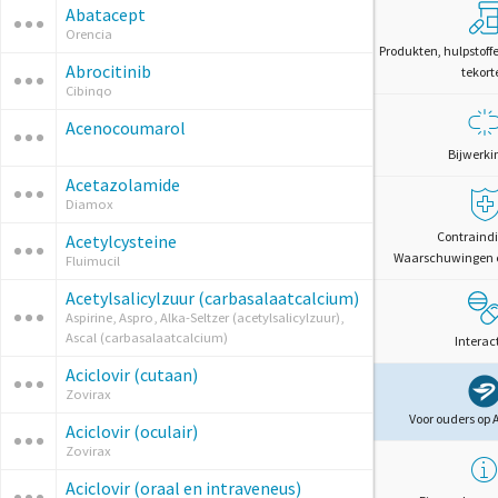
Abatacept
Orencia
Produkten, hulpstoff
Abrocitinib
tekort
Cibinqo
Acenocoumarol
Bijwerki
Acetazolamide
Diamox
Contraindi
Acetylcysteine
Waarschuwingen 
Fluimucil
Acetylsalicylzuur (carbasalaatcalcium)
Aspirine, Aspro, Alka-Seltzer (acetylsalicylzuur),
Ascal (carbasalaatcalcium)
Interac
Aciclovir (cutaan)
Zovirax
Voor ouders op 
Aciclovir (oculair)
Zovirax
Aciclovir (oraal en intraveneus)