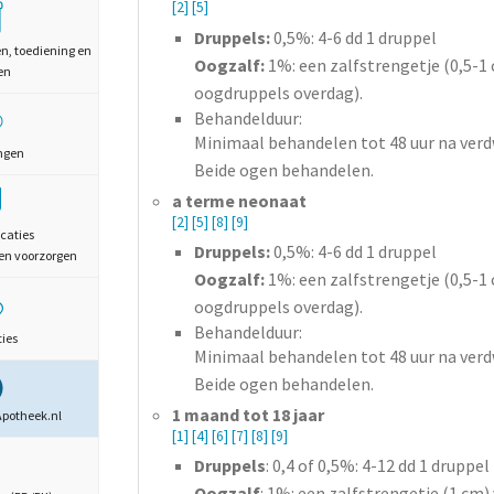
[2]
[5]
Druppels:
0,5%: 4-6 dd 1 druppel
en, toediening en
Oogzalf:
1%: een zalfstrengetje (0,5-1
en
oogdruppels overdag).
Behandelduur:
Minimaal behandelen tot 48 uur na ver
ngen
Beide ogen behandelen.
a terme neonaat
[2]
[5]
[8]
[9]
caties
Druppels:
0,5%: 4-6 dd 1 druppel
en voorzorgen
Oogzalf:
1%: een zalfstrengetje (0,5-1
oogdruppels overdag).
Behandelduur:
ties
Minimaal behandelen tot 48 uur na ver
Beide ogen behandelen.
1 maand tot 18 jaar
Apotheek.nl
[1]
[4]
[6]
[7]
[8]
[9]
Druppels
: 0,4 of 0,5%: 4-12 dd 1 druppel
Oogzalf
: 1%: een zalfstrengetje (1 cm