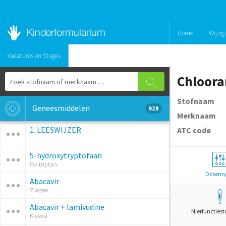
Home
Wijzig
Vacatures en Stages
Chloora
Stofnaam
Geneesmiddelen
928
Merknaam
1. LEESWIJZER
ATC code
5-hydroxytryptofaan
Oxitriptan
Doserin
Abacavir
Ziagen
Abacavir + lamivudine
Nierfunctiest
Kivexa