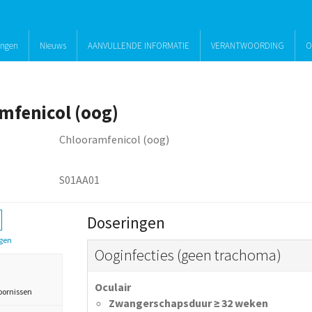
ingen
Nieuws
AANVULLENDE INFORMATIE
VERANTWOORDING
O
mfenicol (oog)
Chlooramfenicol (oog)
S01AA01
Doseringen
gen
Ooginfecties (geen trachoma)
Oculair
oornissen
Zwangerschapsduur ≥ 32 weken