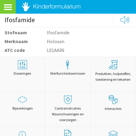
Ifosfamide
Stofnaam
Ifosfamide
Merknaam
Holoxan
ATC code
L01AA06
Doseringen
Nierfunctiestoornissen
Produkten, hulpstoffen,
toediening en tekorten
Bijwerkingen
Contraindicaties
Interacties
Waarschuwingen en
voorzorgen