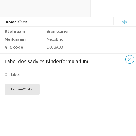
Bromelaïnen
Stofnaam
Bromelaïnen
Merknaam
NexoBrid
ATC code
D03BA03
Label dosisadvies Kinderformularium
On-label
Toon SmPC tekst