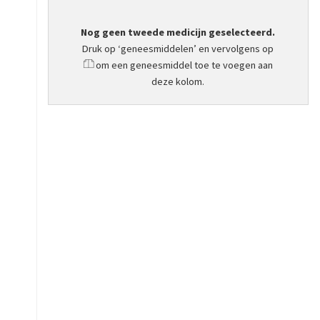
Nog geen tweede medicijn geselecteerd.
Druk op ‘geneesmiddelen’ en vervolgens op
om een geneesmiddel toe te voegen aan
deze kolom.