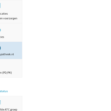
caties
en voorzorgen
ties
Apotheek.nl
n (PD/PK)
estatus
lfde ATC groep