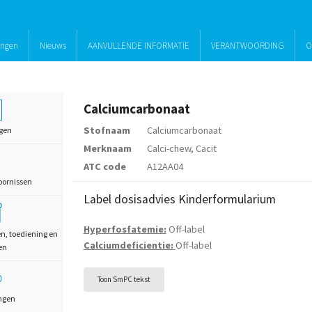
ingen
Nieuws
AANVULLENDE INFORMATIE
VERANTWOORDING
O
Calciumcarbonaat
Stofnaam
Calciumcarbonaat
gen
Merknaam
Calci-chew, Cacit
ATC code
A12AA04
oornissen
Label dosisadvies Kinderformularium
Hyperfosfatemie:
Off-label
en, toediening en
Calciumdeficientie:
Off-label
en
Toon SmPC tekst
ngen