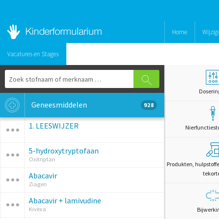
Home
Wijzig
Vacatures en Stages
Doserin
Geneesmiddelen
928
1. LEESWIJZER
Nierfunctiest
5-hydroxytryptofaan
Oxitriptan
Produkten, hulpstoff
tekort
Abacavir
Ziagen
Abacavir + lamivudine
Kivexa
Bijwerki