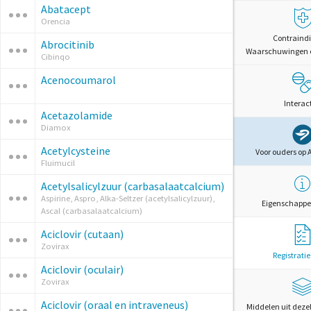
Abatacept
Orencia
Contraindi
Abrocitinib
Waarschuwingen 
Cibinqo
Acenocoumarol
Interac
Acetazolamide
Diamox
Acetylcysteine
Voor ouders op 
Fluimucil
Acetylsalicylzuur (carbasalaatcalcium)
Aspirine, Aspro, Alka-Seltzer (acetylsalicylzuur),
Eigenschappe
Ascal (carbasalaatcalcium)
Aciclovir (cutaan)
Zovirax
Registrati
Aciclovir (oculair)
Zovirax
Aciclovir (oraal en intraveneus)
Middelen uit deze