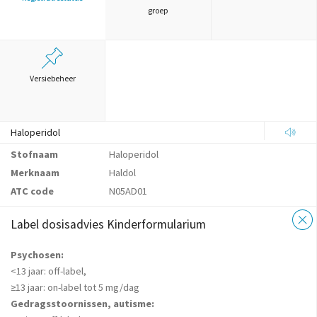
groep
Versiebeheer
Haloperidol
Stofnaam
Haloperidol
Merknaam
Haldol
ATC code
N05AD01
Label dosisadvies Kinderformularium
Psychosen:
<13 jaar: off-label,
≥13 jaar: on-label tot 5 mg/dag
Gedragsstoornissen, autisme: