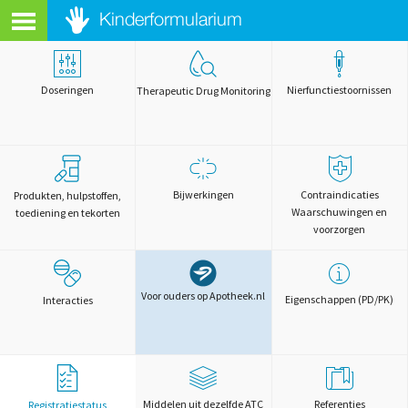
Doseringen
Nierfunctiestoornissen
Therapeutic Drug Monitoring
Bijwerkingen
Contraindicaties
Produkten, hulpstoffen,
Waarschuwingen en
toediening en tekorten
voorzorgen
Voor ouders op Apotheek.nl
Eigenschappen (PD/PK)
Interacties
Middelen uit dezelfde ATC
Referenties
Registratiestatus