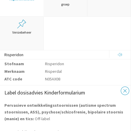
groep
Versiebeheer
Risperidon
Stofnaam
Risperidon
Merknaam
Risperdal
ATC code
N05AX08
Label dosisadvies Kinderformularium
Pervasieve ontwikkelingsstoornissen (autisme spectrum
stoornissen, ASS), psychose/schizofrenie, bipolaire stoornis
(manie) en tics:
Off-label