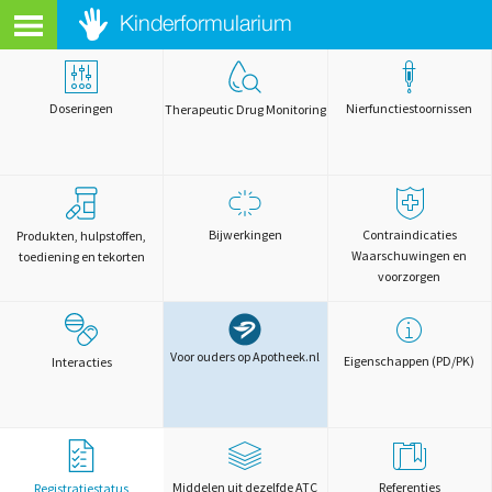
Doseringen
Nierfunctiestoornissen
Therapeutic Drug Monitoring
Bijwerkingen
Contraindicaties
Produkten, hulpstoffen,
Waarschuwingen en
toediening en tekorten
voorzorgen
Voor ouders op Apotheek.nl
Eigenschappen (PD/PK)
Interacties
Middelen uit dezelfde ATC
Referenties
Registratiestatus