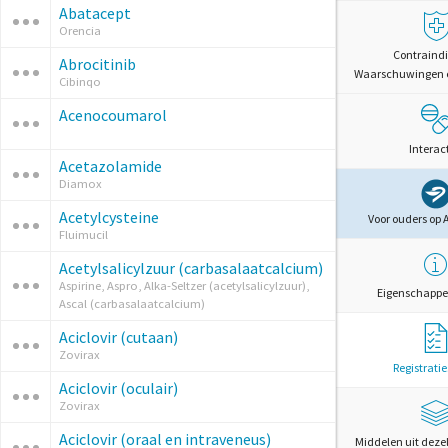
Abatacept
Orencia
Contraindi
Abrocitinib
Waarschuwingen 
Cibinqo
Acenocoumarol
Interac
Acetazolamide
Diamox
Acetylcysteine
Voor ouders op 
Fluimucil
Acetylsalicylzuur (carbasalaatcalcium)
Aspirine, Aspro, Alka-Seltzer (acetylsalicylzuur),
Eigenschappe
Ascal (carbasalaatcalcium)
Aciclovir (cutaan)
Zovirax
Registrati
Aciclovir (oculair)
Zovirax
Aciclovir (oraal en intraveneus)
Middelen uit deze