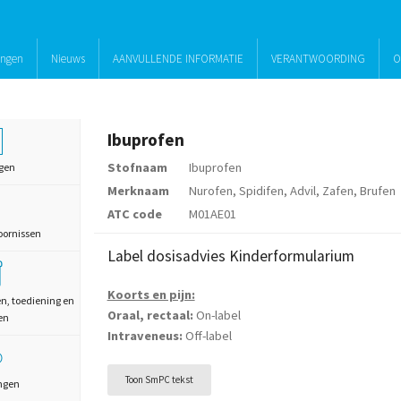
ingen
Nieuws
AANVULLENDE INFORMATIE
VERANTWOORDING
O
Ibuprofen
Stofnaam
Ibuprofen
gen
Merknaam
Nurofen, Spidifen, Advil, Zafen, Brufen
ATC code
M01AE01
oornissen
Label dosisadvies Kinderformularium
Koorts en pijn:
en, toediening en
Oraal, rectaal:
On-label
en
Intraveneus:
Off-label
Toon SmPC tekst
ngen