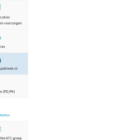
caties
en voorzorgen
ties
Apotheek.nl
n (PD/PK)
estatus
lfde ATC groep