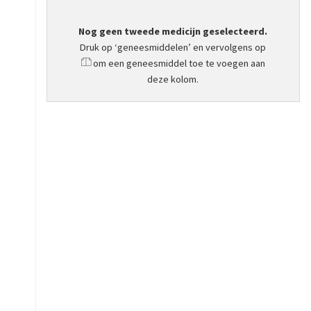
Nog geen tweede medicijn geselecteerd.
Druk op ‘geneesmiddelen’ en vervolgens op
om een geneesmiddel toe te voegen aan
deze kolom.