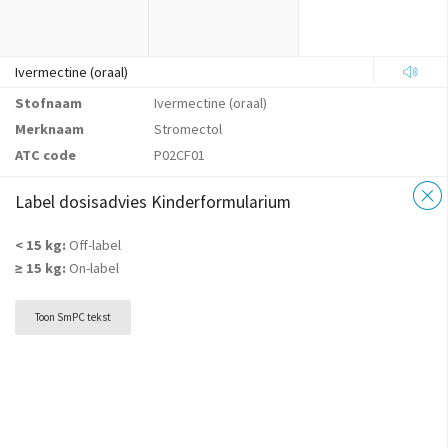
Ivermectine (oraal)
Stofnaam
Ivermectine (oraal)
Merknaam
Stromectol
ATC code
P02CF01
Label dosisadvies Kinderformularium
< 15 kg:
Off-label
≥ 15 kg:
On-label
Toon SmPC tekst