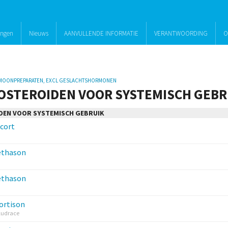
ingen
Nieuws
AANVULLENDE INFORMATIE
VERANTWOORDING
O
MOONPREPARATEN, EXCL GESLACHTSHORMONEN
OSTEROIDEN VOOR SYSTEMISCH GEBR
DEN VOOR SYSTEMISCH GEBRUIK
cort
thason
thason
ortison
Fludrace