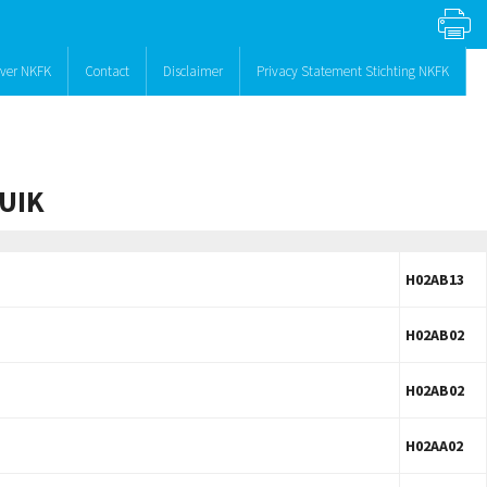
ver NKFK
Contact
Disclaimer
Privacy Statement Stichting NKFK
UIK
H02AB13
H02AB02
H02AB02
H02AA02