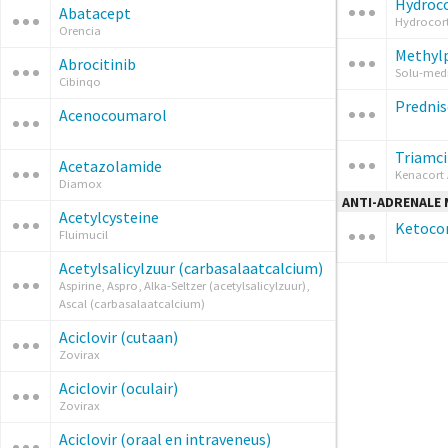
Hydroc
Abatacept
Hydrocorti
Orencia
Methyl
Abrocitinib
Solu-med
Cibinqo
Predni
Acenocoumarol
Triamc
Acetazolamide
Kenacort 
Diamox
ANTI-ADRENALE 
Acetylcysteine
Ketocon
Fluimucil
Acetylsalicylzuur (carbasalaatcalcium)
Aspirine, Aspro, Alka-Seltzer (acetylsalicylzuur),
Ascal (carbasalaatcalcium)
Aciclovir (cutaan)
Zovirax
Aciclovir (oculair)
Zovirax
Aciclovir (oraal en intraveneus)