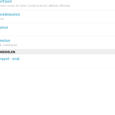
ortison
son oraal, IV; Solu-Cortef, Acecort, Alkindi, Efmody
prednisolon
rol
solon
inolon
A, Lederspan
MIDDELEN
azol - oral