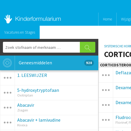
Home
Wijzig
Vacatures en Stages
SYSTEMISCHE HOR
CORTIC
Geneesmiddelen
928
CORTICOSTEROI
Deflaza
1. LEESWIJZER
Dexame
5-hydroxytryptofaan
Oxitriptan
Dexame
Abacavir
Ziagen
Fludroc
Abacavir + lamivudine
Florinef, 
Kivexa