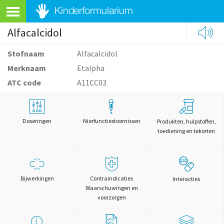
Alfacalcidol
Stofnaam
Alfacalcidol
Merknaam
Etalpha
ATC code
A11CC03
Doseringen
Nierfunctiestoornissen
Produkten, hulpstoffen,
toediening en tekorten
Bijwerkingen
Contraindicaties
Interacties
Waarschuwingen en
voorzorgen