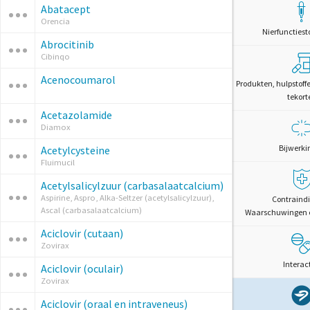
Abatacept
Orencia
Nierfunctiest
Abrocitinib
Cibinqo
Acenocoumarol
Produkten, hulpstoff
tekort
Acetazolamide
Diamox
Bijwerki
Acetylcysteine
Fluimucil
Acetylsalicylzuur (carbasalaatcalcium)
Aspirine, Aspro, Alka-Seltzer (acetylsalicylzuur),
Contraindi
Ascal (carbasalaatcalcium)
Waarschuwingen 
Aciclovir (cutaan)
Zovirax
Interac
Aciclovir (oculair)
Zovirax
Aciclovir (oraal en intraveneus)