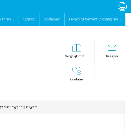
ver NKFK
Contact
Disclaimer
Privacy Statement Stichting NKFK
Vergelijk met …
Reageer
Opslaan
tmestoornissen