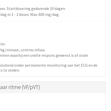
ses.
Startdosering gedurende 10 dagen.
/dag
in 1 - 2 doses
. Max: 600 mg/dag.
min.
/kg/minuut,
continu infuus.
ënten waarbij een snelle respons gewenst is of orale
tsluitend onder permanente monitoring van het ECG en de
ts te vinden.
aar ritme (VF/pVT)