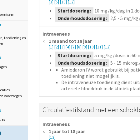
[3]
[5]
[10]
[12]
Startdosering:
10
mg/kg/dag
in 2 do
oornissen
Onderhoudsdosering:
2,5 - 5
mg/kg
Intraveneus
en, toediening en
1 maand tot 18 jaar
en
[1]
[2]
[3]
[4]
[7]
[8]
[9]
[10]
[11]
[12]
Startdosering:
5
mg/kg/dosis
in 60 
Onderhoudsdosering:
5 - 15
microg.
ngen
Amiodaron IV wordt gebruikt bij pati
toediening niet mogelijk is.
De intraveneuze toediening dient ui
arteriële bloeddruk in de kliniek plaa
caties
en voorzorgen
Circulatiestilstand met een schokb
ties
Intraveneus
1 jaar tot 18 jaar
[13]