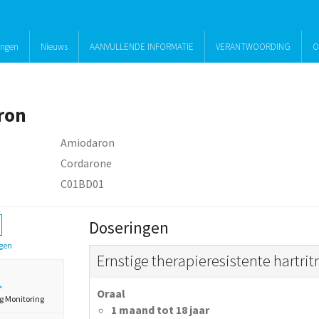
ingen
Nieuws
AANVULLENDE INFORMATIE
VERANTWOORDING
O
ron
Amiodaron
Cordarone
C01BD01
Doseringen
gen
Ernstige therapieresistente hartri
Oraal
g Monitoring
1 maand tot 18 jaar