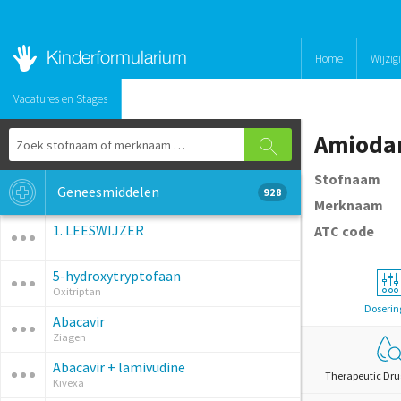
Home
Wijzig
Vacatures en Stages
Amioda
Stofnaam
Geneesmiddelen
928
Merknaam
1. LEESWIJZER
ATC code
5-hydroxytryptofaan
Oxitriptan
Doserin
Abacavir
Ziagen
Abacavir + lamivudine
Therapeutic Dru
Kivexa