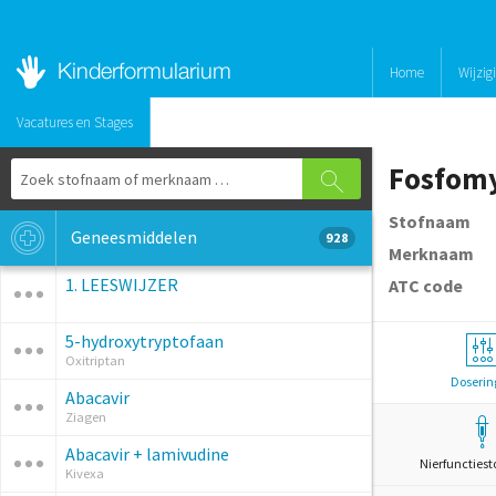
Home
Wijzig
Vacatures en Stages
Fosfom
Stofnaam
Geneesmiddelen
928
Merknaam
1. LEESWIJZER
ATC code
5-hydroxytryptofaan
Oxitriptan
Doserin
Abacavir
Ziagen
Abacavir + lamivudine
Nierfunctiest
Kivexa