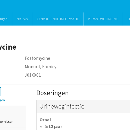
ingen
Nieuws
AANVULLENDE INFORMATIE
VERANTWOORDING
O
ycine
Fosfomycine
Monuril, Fomicyt
J01XX01
Doseringen
gen
Urineweginfectie
Oraal
oornissen
≥ 12 jaar