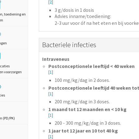
[2]
3
g/dosis
in 1 dosis
en, toediening en
Advies inname/toediening:
en
2-3 uur voor óf na het eten en bij voork
Bacteriele infecties
ngen
Intraveneus
Postconceptionele leeftijd < 40 weken
caties
en voorzorgen
[1]
100
mg/kg/dag
in 2 doses.
Postconceptionele leeftijd 40 weken to
[1]
ties
200
mg/kg/dag
in 3 doses.
1 maand tot 12 maanden en < 10 kg
[1]
n (PD/PK)
200 - 300
mg/kg/dag
in 3 doses.
1 jaar tot 12 jaar en 10 tot 40 kg
[1]