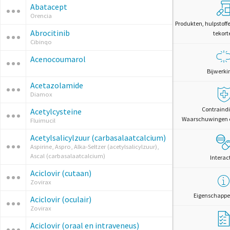
Abatacept
Orencia
Produkten, hulpstoff
Abrocitinib
tekort
Cibinqo
Acenocoumarol
Bijwerki
Acetazolamide
Diamox
Contraindi
Acetylcysteine
Waarschuwingen 
Fluimucil
Acetylsalicylzuur (carbasalaatcalcium)
Aspirine, Aspro, Alka-Seltzer (acetylsalicylzuur),
Ascal (carbasalaatcalcium)
Interac
Aciclovir (cutaan)
Zovirax
Eigenschappe
Aciclovir (oculair)
Zovirax
Aciclovir (oraal en intraveneus)