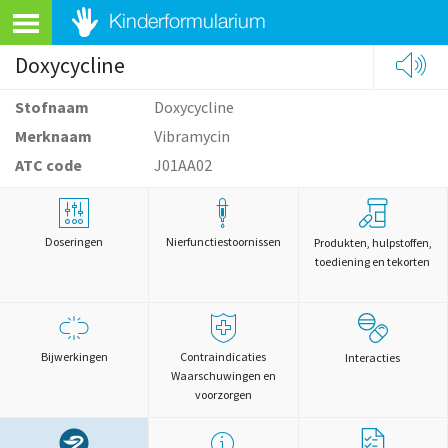
Doxycycline
Stofnaam
Doxycycline
Merknaam
Vibramycin
ATC code
J01AA02
Doseringen
Nierfunctiestoornissen
Produkten, hulpstoffen,
toediening en tekorten
Bijwerkingen
Contraindicaties
Interacties
Waarschuwingen en
voorzorgen