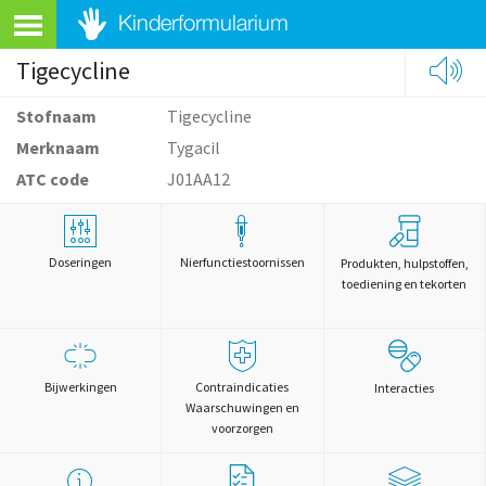
Tigecycline
Stofnaam
Tigecycline
Merknaam
Tygacil
ATC code
J01AA12
Doseringen
Nierfunctiestoornissen
Produkten, hulpstoffen,
toediening en tekorten
Bijwerkingen
Contraindicaties
Interacties
Waarschuwingen en
voorzorgen