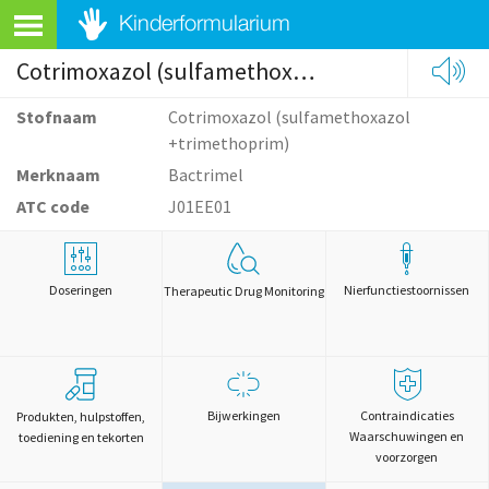
Cotrimoxazol (sulfamethoxazol +trimethoprim)
Stofnaam
Cotrimoxazol (sulfamethoxazol
+trimethoprim)
Merknaam
Bactrimel
ATC code
J01EE01
Doseringen
Nierfunctiestoornissen
Therapeutic Drug Monitoring
Bijwerkingen
Contraindicaties
Produkten, hulpstoffen,
Waarschuwingen en
toediening en tekorten
voorzorgen