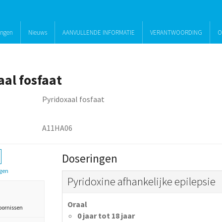
ingen
Nieuws
AANVULLENDE INFORMATIE
VERANTWOORDING
O
aal fosfaat
Pyridoxaal fosfaat
A11HA06
Doseringen
gen
Pyridoxine afhankelijke epilepsie
Oraal
oornissen
0 jaar tot 18 jaar