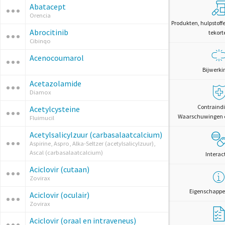
Abatacept
Orencia
Produkten, hulpstoff
Abrocitinib
tekort
Cibinqo
Acenocoumarol
Bijwerki
Acetazolamide
Diamox
Contraindi
Acetylcysteine
Waarschuwingen 
Fluimucil
Acetylsalicylzuur (carbasalaatcalcium)
Aspirine, Aspro, Alka-Seltzer (acetylsalicylzuur),
Ascal (carbasalaatcalcium)
Interac
Aciclovir (cutaan)
Zovirax
Eigenschappe
Aciclovir (oculair)
Zovirax
Aciclovir (oraal en intraveneus)