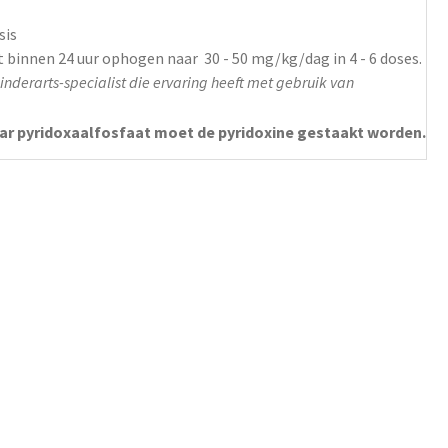
sis
ct binnen 24 uur ophogen naar 30 - 50
mg/kg/dag
in 4 - 6 doses.
nderarts-specialist die ervaring heeft met gebruik van
naar pyridoxaalfosfaat moet de pyridoxine gestaakt worden.