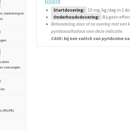
[1]
[2]
[3]
Startdosering:
10
mg/kg/dag
in 1 do
en, toediening en
Onderhoudsdosering:
Bij geen effe
en
Behandeling door of na overleg met een ki
pyridoxaalfosfaat voor deze indicatie.
CAVE: bij een switch van pyridoxine 
ngen
caties
en voorzorgen
ties
n (PD/PK)