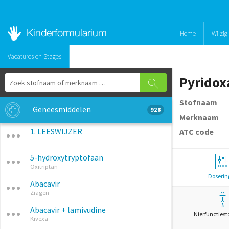
Home
Wijzig
Vacatures en Stages
Pyridox
Stofnaam
Geneesmiddelen
928
Merknaam
1. LEESWIJZER
ATC code
5-hydroxytryptofaan
Oxitriptan
Doserin
Abacavir
Ziagen
Abacavir + lamivudine
Nierfunctiest
Kivexa