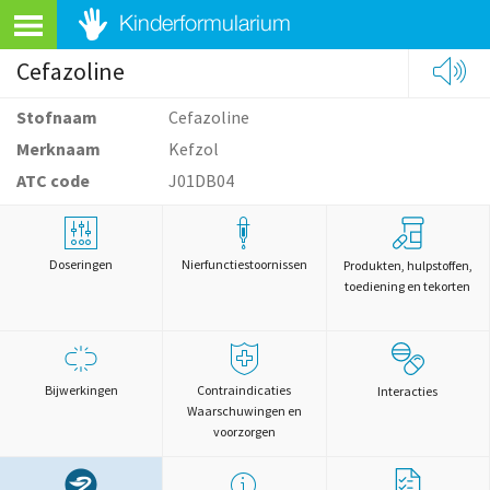
Cefazoline
Stofnaam
Cefazoline
Merknaam
Kefzol
ATC code
J01DB04
Doseringen
Nierfunctiestoornissen
Produkten, hulpstoffen,
toediening en tekorten
Bijwerkingen
Contraindicaties
Interacties
Waarschuwingen en
voorzorgen