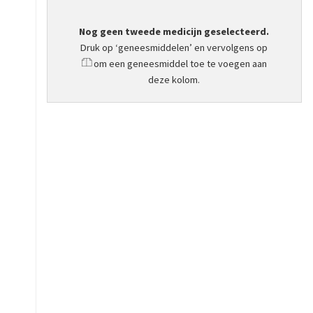
Nog geen tweede medicijn geselecteerd.
Druk op ‘geneesmiddelen’ en vervolgens op
om een geneesmiddel toe te voegen aan
deze kolom.