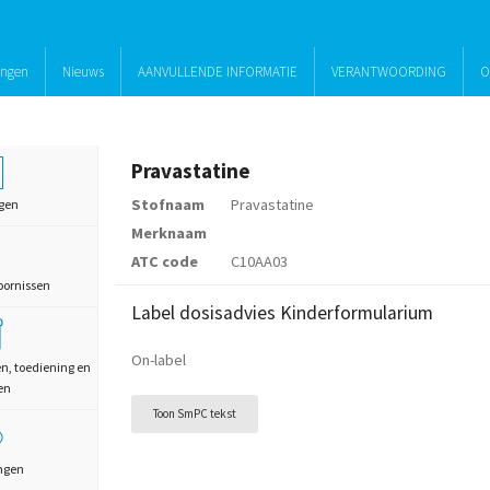
ingen
Nieuws
AANVULLENDE INFORMATIE
VERANTWOORDING
O
Pravastatine
Stofnaam
Pravastatine
gen
Merknaam
ATC code
C10AA03
oornissen
Label dosisadvies Kinderformularium
On-label
en, toediening en
en
Toon SmPC tekst
ngen