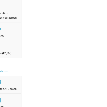
caties
en voorzorgen
ties
n (PD/PK)
estatus
lfde ATC groep
ties