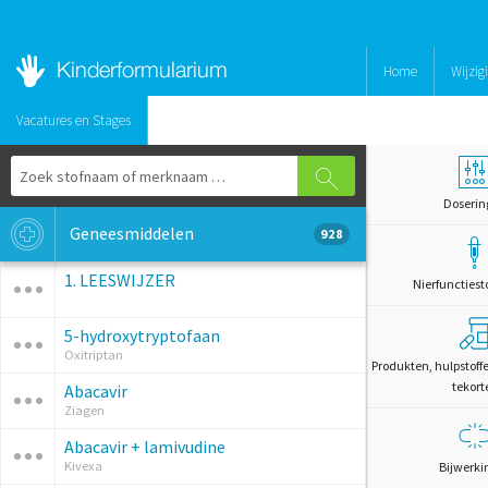
Home
Wijzig
Vacatures en Stages
Doserin
Geneesmiddelen
928
1. LEESWIJZER
Nierfunctiest
5-hydroxytryptofaan
Oxitriptan
Produkten, hulpstoff
tekort
Abacavir
Ziagen
Abacavir + lamivudine
Kivexa
Bijwerki