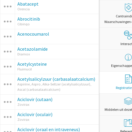
Abatacept
Orencia
Contraindi
Abrocitinib
Waarschuwingen 
Cibinqo
Acenocoumarol
Interac
Acetazolamide
Diamox
Acetylcysteine
Eigenschappe
Fluimucil
Acetylsalicylzuur (carbasalaatcalcium)
Aspirine, Aspro, Alka-Seltzer (acetylsalicylzuur),
Registrati
Ascal (carbasalaatcalcium)
Aciclovir (cutaan)
Zovirax
Middelen uit deze
Aciclovir (oculair)
Zovirax
Aciclovir (oraal en intraveneus)
Referen