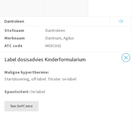
Dantroleen
Stofnaam
Dantroleen
Merknaam
Dantrium, Agilus
ATC code
M03CA01
Label dosisadvies Kinderformularium
Maligne hyperthermie:
Startdosering, off-label. Titratie: on-label
Spasticiteit:
On-label
Toon SmPC tekst