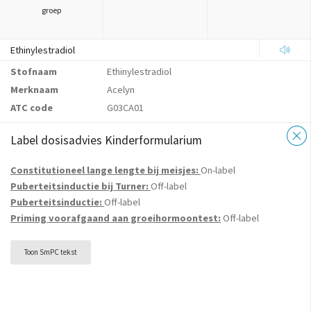
groep
Ethinylestradiol
Stofnaam
Ethinylestradiol
Merknaam
Acelyn
ATC code
G03CA01
Label dosisadvies Kinderformularium
Constitutioneel lange lengte bij meisjes:
On-label
Puberteitsinductie bij Turner:
Off-label
Puberteitsinductie:
Off-label
Priming voorafgaand aan groeihormoontest:
Off-label
Toon SmPC tekst