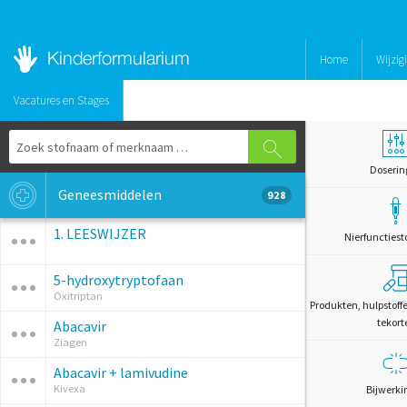
Home
Wijzig
Vacatures en Stages
Doserin
Geneesmiddelen
928
1. LEESWIJZER
Nierfunctiest
5-hydroxytryptofaan
Oxitriptan
Produkten, hulpstoff
tekort
Abacavir
Ziagen
Abacavir + lamivudine
Kivexa
Bijwerki