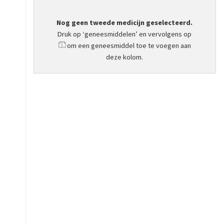
Nog geen tweede medicijn geselecteerd.
Druk op ‘geneesmiddelen’ en vervolgens op
om een geneesmiddel toe te voegen aan
deze kolom.