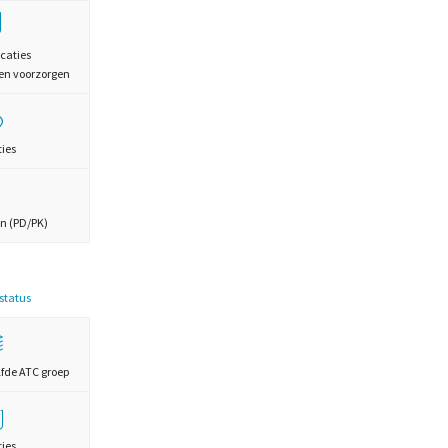
caties
en voorzorgen
ties
n (PD/PK)
estatus
lfde ATC groep
ties