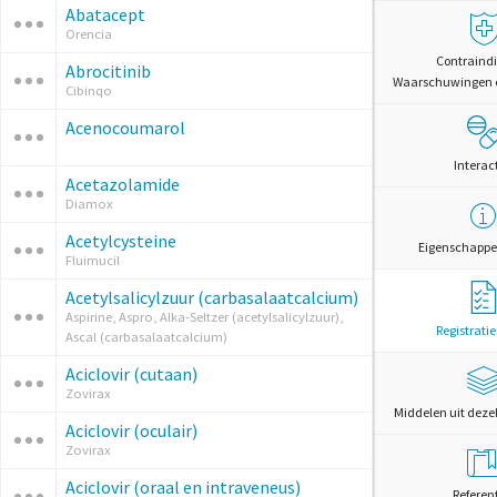
Abatacept
Orencia
Contraindi
Abrocitinib
Waarschuwingen 
Cibinqo
Acenocoumarol
Interac
Acetazolamide
Diamox
Acetylcysteine
Eigenschappe
Fluimucil
Acetylsalicylzuur (carbasalaatcalcium)
Aspirine, Aspro, Alka-Seltzer (acetylsalicylzuur),
Registrati
Ascal (carbasalaatcalcium)
Aciclovir (cutaan)
Zovirax
Middelen uit deze
Aciclovir (oculair)
Zovirax
Aciclovir (oraal en intraveneus)
Referen