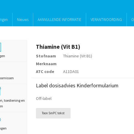
ingen
Nieuws
AANVULLENDE INFORMATIE
VERANTWOORDING
O
Thiamine (Vit B1)
Stofnaam
Thiamine (Vit B1)
gen
Merknaam
ATC code
A11DA01
oornissen
Label dosisadvies Kinderformularium
Off-label
en, toediening en
en
Toon SmPC tekst
ngen