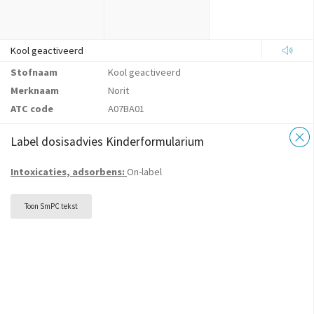
Kool geactiveerd
Stofnaam
Kool geactiveerd
Merknaam
Norit
ATC code
A07BA01
Label dosisadvies Kinderformularium
Intoxicaties, adsorbens:
On-label
Toon SmPC tekst