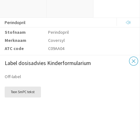
Perindopril
Stofnaam
Perindopril
Merknaam
Coversyl
ATC code
C09AA04
Label dosisadvies Kinderformularium
Off-label
Toon SmPC tekst