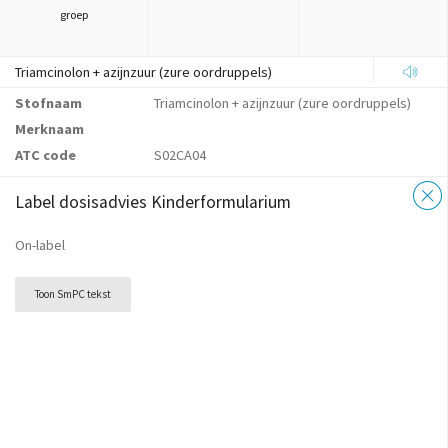
groep
Triamcinolon + azijnzuur (zure oordruppels)
Stofnaam
Triamcinolon + azijnzuur (zure oordruppels)
Merknaam
ATC code
S02CA04
Label dosisadvies Kinderformularium
On-label
Toon SmPC tekst