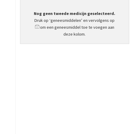
Nog geen tweede medicijn geselecteerd.
Druk op ‘geneesmiddelen’ en vervolgens op
om een geneesmiddel toe te voegen aan
deze kolom.