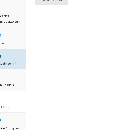
caties
en voorzorgen
ties
Apotheek.nl
n (PD/PK)
estatus
lfde ATC groep