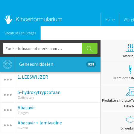
Home
Wijzig
Vacatures en Stages
Doserin
Geneesmiddelen
928
1. LEESWIJZER
Nierfunctiest
5-hydroxytryptofaan
Oxitriptan
Produkten, hulpstoff
tekort
Abacavir
Ziagen
Abacavir + lamivudine
Kivexa
Bijwerki