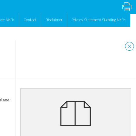
ver NKFK
Contact
Disclaimer
Privacy Statement Stichting NKFK
laxe: