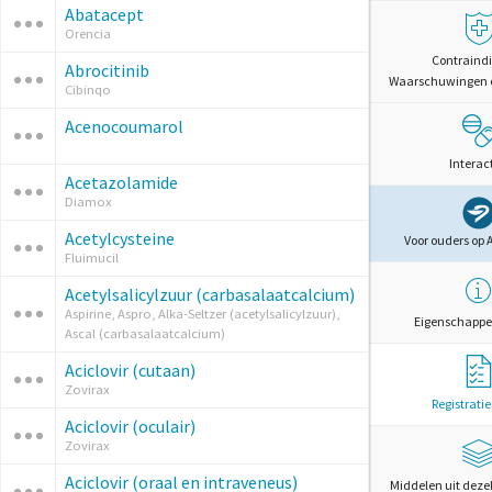
Abatacept
Orencia
Contraindi
Abrocitinib
Waarschuwingen 
Cibinqo
Acenocoumarol
Interac
Acetazolamide
Diamox
Acetylcysteine
Voor ouders op 
Fluimucil
Acetylsalicylzuur (carbasalaatcalcium)
Aspirine, Aspro, Alka-Seltzer (acetylsalicylzuur),
Eigenschappe
Ascal (carbasalaatcalcium)
Aciclovir (cutaan)
Zovirax
Registrati
Aciclovir (oculair)
Zovirax
Aciclovir (oraal en intraveneus)
Middelen uit deze