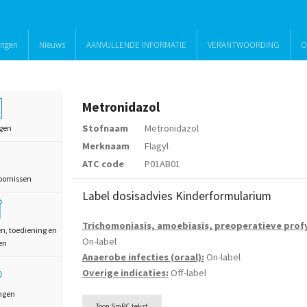
ingen
Nieuws
AANVULLENDE INFORMATIE
VERANTWOORDING
O
Metronidazol
Stofnaam
Metronidazol
gen
Merknaam
Flagyl
ATC code
P01AB01
oornissen
Label dosisadvies Kinderformularium
Trichomoniasis, a
moebiasis, preoperatieve profy
en, toediening en
On-label
en
Anaerobe infecties (oraal):
On-label
Overige indicaties:
Off-label
ngen
Toon SmPC tekst