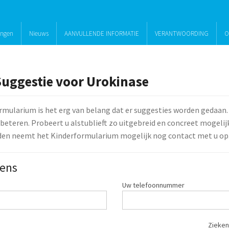
ingen
Nieuws
AANVULLENDE INFORMATIE
VERANTWOORDING
O
Suggestie voor Urokinase
rmularium is het erg van belang dat er suggesties worden gedaan.
beteren. Probeert u alstublieft zo uitgebreid en concreet mogelijk 
den neemt het Kinderformularium mogelijk nog contact met u op
ens
Uw telefoonnummer
Zieken