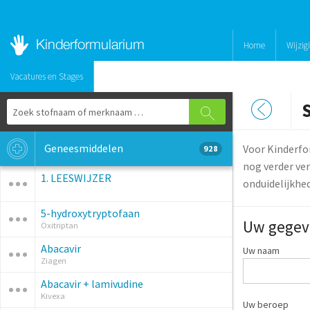
Home
Wijzig
Vacatures en Stages
Geneesmiddelen
Voor Kinderfo
928
nog verder ver
1. LEESWIJZER
onduidelijkhe
5-hydroxytryptofaan
Uw gegev
Oxitriptan
Abacavir
Uw naam
Ziagen
Abacavir + lamivudine
Kivexa
Uw beroep