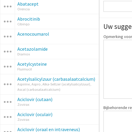
Abatacept
Orencia
Abrocitinib
Cibinqo
Uw sugge
Acenocoumarol
Opmerking voor
Acetazolamide
Diamox
Acetylcysteine
Fluimucil
Acetylsalicylzuur (carbasalaatcalcium)
Aspirine, Aspro, Alka-Seltzer (acetylsalicylzuur),
Ascal (carbasalaatcalcium)
Aciclovir (cutaan)
Zovirax
Bijbehorende re
Aciclovir (oculair)
Zovirax
Aciclovir (oraal en intraveneus)