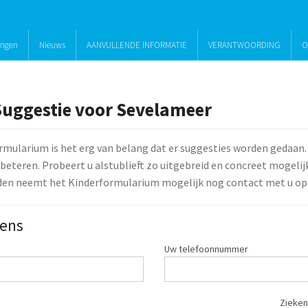
ingen
Nieuws
AANVULLENDE INFORMATIE
VERANTWOORDING
O
Suggestie voor Sevelameer
rmularium is het erg van belang dat er suggesties worden gedaan.
beteren. Probeert u alstublieft zo uitgebreid en concreet mogelijk 
den neemt het Kinderformularium mogelijk nog contact met u op
ens
Uw telefoonnummer
Zieken