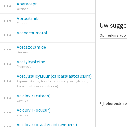
Abatacept
Orencia
Abrocitinib
Cibinqo
Uw sugge
Acenocoumarol
Opmerking voor
Acetazolamide
Diamox
Acetylcysteine
Fluimucil
Acetylsalicylzuur (carbasalaatcalcium)
Aspirine, Aspro, Alka-Seltzer (acetylsalicylzuur),
Ascal (carbasalaatcalcium)
Aciclovir (cutaan)
Zovirax
Bijbehorende re
Aciclovir (oculair)
Zovirax
Aciclovir (oraal en intraveneus)