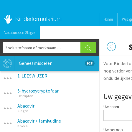
Home
Wijzig
Vacatures en Stages
Geneesmiddelen
Voor Kinderfo
928
nog verder ver
1. LEESWIJZER
onduidelijkhe
5-hydroxytryptofaan
Uw gegev
Oxitriptan
Abacavir
Uw naam
Ziagen
Abacavir + lamivudine
Kivexa
Uw beroep