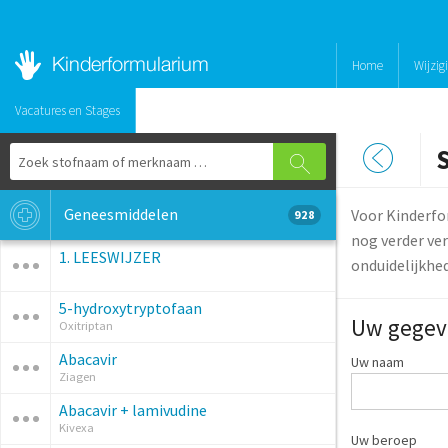
Home
Wijzig
Vacatures en Stages
Geneesmiddelen
Voor Kinderfo
928
nog verder ver
1. LEESWIJZER
onduidelijkhe
5-hydroxytryptofaan
Uw gegev
Oxitriptan
Abacavir
Uw naam
Ziagen
Abacavir + lamivudine
Kivexa
Uw beroep