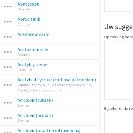
Abatacept
Orencia
Abrocitinib
Cibinqo
Uw sugge
Acenocoumarol
Opmerking voor
Acetazolamide
Diamox
Acetylcysteine
Fluimucil
Acetylsalicylzuur (carbasalaatcalcium)
Aspirine, Aspro, Alka-Seltzer (acetylsalicylzuur),
Ascal (carbasalaatcalcium)
Aciclovir (cutaan)
Zovirax
Bijbehorende re
Aciclovir (oculair)
Zovirax
Aciclovir (oraal en intraveneus)