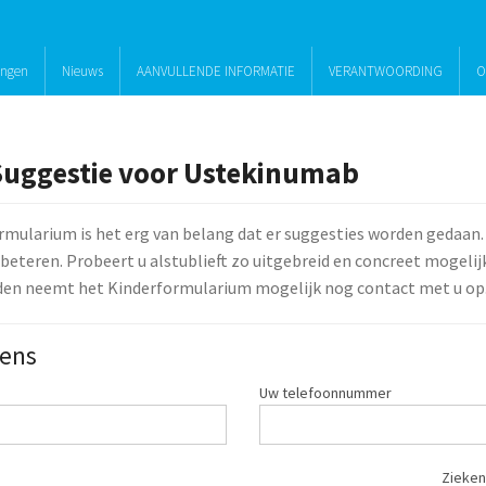
ingen
Nieuws
AANVULLENDE INFORMATIE
VERANTWOORDING
O
Suggestie voor Ustekinumab
rmularium is het erg van belang dat er suggesties worden gedaan.
beteren. Probeert u alstublieft zo uitgebreid en concreet mogelijk 
den neemt het Kinderformularium mogelijk nog contact met u op
ens
Uw telefoonnummer
Zieken