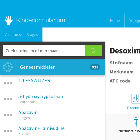
Home
Wijzig
Vacatures en Stages
Desoxi
Stofnaam
Geneesmiddelen
928
Merknaam
1. LEESWIJZER
ATC code
5-hydroxytryptofaan
Oxitriptan
Doserin
Abacavir
Ziagen
Abacavir + lamivudine
Nierfunctiest
Kivexa