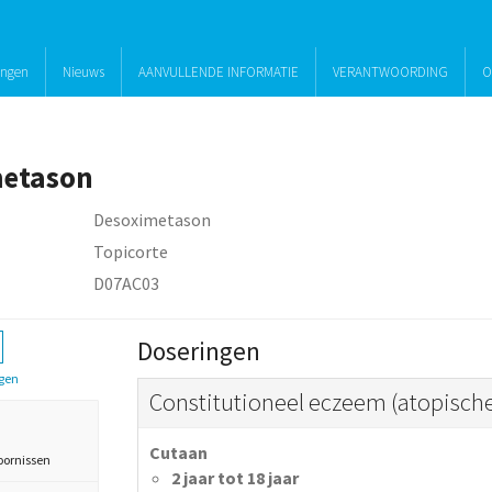
ingen
Nieuws
AANVULLENDE INFORMATIE
VERANTWOORDING
O
metason
Desoximetason
Topicorte
D07AC03
Doseringen
gen
Constitutioneel eczeem (atopische
Cutaan
oornissen
2 jaar tot 18 jaar