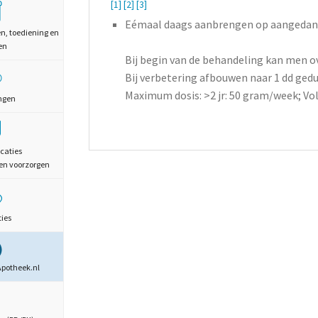
[1]
[2]
[3]
Eémaal daags aanbrengen op aangedan
en, toediening en
en
Bij begin van de behandeling kan men 
Bij verbetering afbouwen naar 1 dd ged
Maximum dosis: >2 jr: 50 gram/week; V
ngen
caties
en voorzorgen
ties
Apotheek.nl