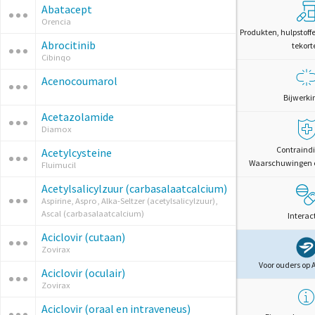
Abatacept
Orencia
Produkten, hulpstoff
Abrocitinib
tekort
Cibinqo
Acenocoumarol
Bijwerki
Acetazolamide
Diamox
Contraindi
Acetylcysteine
Waarschuwingen 
Fluimucil
Acetylsalicylzuur (carbasalaatcalcium)
Aspirine, Aspro, Alka-Seltzer (acetylsalicylzuur),
Ascal (carbasalaatcalcium)
Interac
Aciclovir (cutaan)
Zovirax
Voor ouders op 
Aciclovir (oculair)
Zovirax
Aciclovir (oraal en intraveneus)