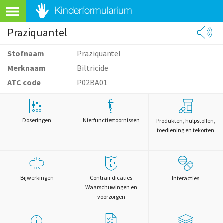
Praziquantel
Stofnaam
Praziquantel
Merknaam
Biltricide
ATC code
P02BA01
Doseringen
Nierfunctiestoornissen
Produkten, hulpstoffen,
toediening en tekorten
Bijwerkingen
Contraindicaties
Interacties
Waarschuwingen en
voorzorgen